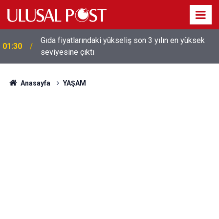
Galatasaray'dan sekiz kişi hakkında savcılığa suç
01:26
duyurusu
Anasayfa
YAŞAM