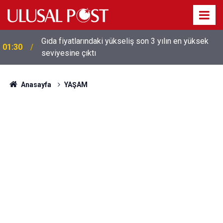
Galatasaray'dan sekiz kişi hakkında savcılığa suç
01:26
duyurusu
Anasayfa
YAŞAM