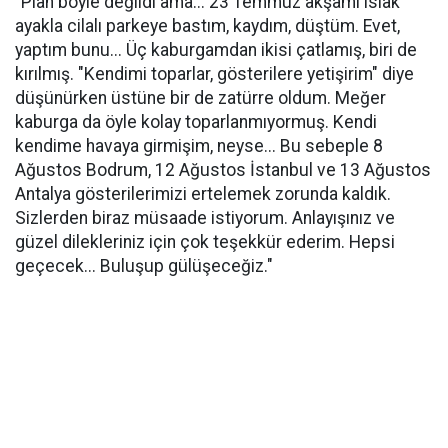
"Plan böyle değildi ama... 23 Temmuz akşamı ıslak
ayakla cilalı parkeye bastım, kaydım, düştüm. Evet,
yaptım bunu... Üç kaburgamdan ikisi çatlamış, biri de
kırılmış. "Kendimi toparlar, gösterilere yetişirim" diye
düşünürken üstüne bir de zatürre oldum. Meğer
kaburga da öyle kolay toparlanmıyormuş. Kendi
kendime havaya girmişim, neyse... Bu sebeple 8
Ağustos Bodrum, 12 Ağustos İstanbul ve 13 Ağustos
Antalya gösterilerimizi ertelemek zorunda kaldık.
Sizlerden biraz müsaade istiyorum. Anlayışınız ve
güzel dilekleriniz için çok teşekkür ederim. Hepsi
geçecek... Buluşup gülüşeceğiz."