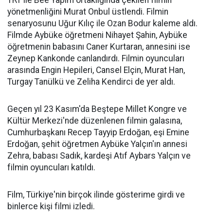
TRT ile Bee Yapım ortaklığında çekilen filmin
yönetmenliğini Murat Onbul üstlendi. Filmin
senaryosunu Uğur Kılıç ile Ozan Bodur kaleme aldı.
Filmde Aybüke öğretmeni Nihayet Şahin, Aybüke
öğretmenin babasını Caner Kurtaran, annesini ise
Zeynep Kankonde canlandırdı. Filmin oyuncuları
arasında Engin Hepileri, Cansel Elçin, Murat Han,
Turgay Tanülkü ve Zeliha Kendirci de yer aldı.
Geçen yıl 23 Kasım'da Beştepe Millet Kongre ve
Kültür Merkezi'nde düzenlenen filmin galasına,
Cumhurbaşkanı Recep Tayyip Erdoğan, eşi Emine
Erdoğan, şehit öğretmen Aybüke Yalçın'ın annesi
Zehra, babası Sadık, kardeşi Atıf Aybars Yalçın ve
filmin oyuncuları katıldı.
Film, Türkiye'nin birçok ilinde gösterime girdi ve
binlerce kişi filmi izledi.