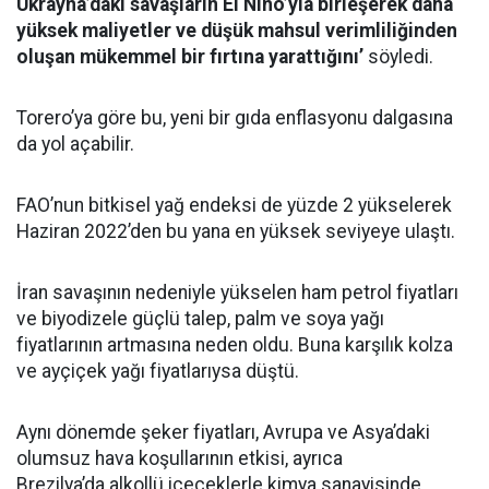
Ukrayna’daki savaşların El Nino’yla birleşerek daha
yüksek maliyetler ve düşük mahsul verimliliğinden
oluşan mükemmel bir fırtına yarattığını’
söyledi.
Torero’ya göre bu, yeni bir gıda enflasyonu dalgasına
da yol açabilir.
FAO’nun bitkisel yağ endeksi de yüzde 2 yükselerek
Haziran 2022’den bu yana en yüksek seviyeye ulaştı.
İran savaşının nedeniyle yükselen ham petrol fiyatları
ve biyodizele güçlü talep, palm ve soya yağı
fiyatlarının artmasına neden oldu. Buna karşılık kolza
ve ayçiçek yağı fiyatlarıysa düştü.
Aynı dönemde şeker fiyatları, Avrupa ve Asya’daki
olumsuz hava koşullarının etkisi, ayrıca
Brezilya’da alkollü içeceklerle kimya sanayisinde