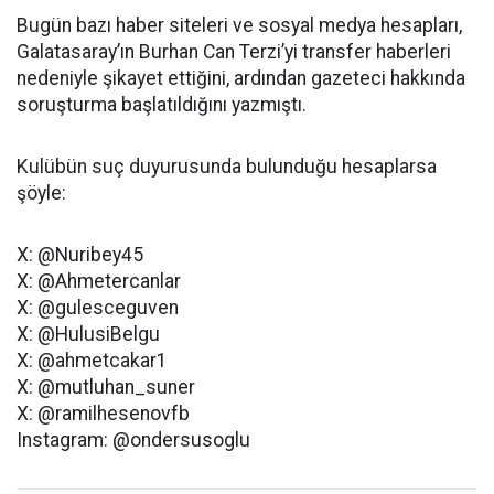
Bugün bazı haber siteleri ve sosyal medya hesapları,
Galatasaray’ın Burhan Can Terzi’yi transfer haberleri
nedeniyle şikayet ettiğini, ardından gazeteci hakkında
soruşturma başlatıldığını yazmıştı.
Kulübün suç duyurusunda bulunduğu hesaplarsa
şöyle:
X: @Nuribey45
X: @Ahmetercanlar
X: @gulesceguven
X: @HulusiBelgu
X: @ahmetcakar1
X: @mutluhan_suner
X: @ramilhesenovfb
Instagram: @ondersusoglu