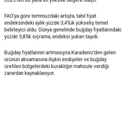
2023’ten bu yana en yüksek değere ulaştı.
FAO’ya göre temmuzdaki artışta, tahıl fiyat
endeksindeki aylık yüzde 3,4’lük yükseliş temel
belirleyici oldu. Dünya genelinde buğday fiyatlarındaki
yüzde 5,8’lik sıçrama, endeksi yukarı taşıdı.
Buğday fiyatlarının artmasıysa Karadeniz’den gelen
ürünün aksamasına ilişkin endişeler ve buğday
üretilen bölgelerdeki kuraklığın mahsule verdiği
zarardan kaynaklanıyor.