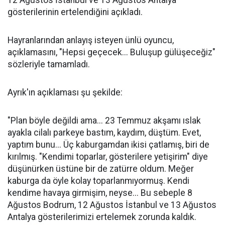
12 Ağustos İstanbul ve 13 Ağustos Antalya
gösterilerinin ertelendiğini açıkladı.
Hayranlarından anlayış isteyen ünlü oyuncu,
açıklamasını, "Hepsi geçecek... Buluşup gülüşeceğiz"
sözleriyle tamamladı.
Ayrık'ın açıklaması şu şekilde:
"Plan böyle değildi ama... 23 Temmuz akşamı ıslak
ayakla cilalı parkeye bastım, kaydım, düştüm. Evet,
yaptım bunu... Üç kaburgamdan ikisi çatlamış, biri de
kırılmış. "Kendimi toparlar, gösterilere yetişirim" diye
düşünürken üstüne bir de zatürre oldum. Meğer
kaburga da öyle kolay toparlanmıyormuş. Kendi
kendime havaya girmişim, neyse... Bu sebeple 8
Ağustos Bodrum, 12 Ağustos İstanbul ve 13 Ağustos
Antalya gösterilerimizi ertelemek zorunda kaldık.