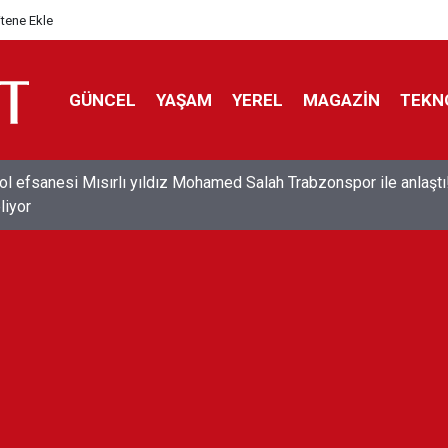
itene Ekle
GÜNCEL
YAŞAM
YEREL
MAGAZİN
TEKN
ol efsanesi Mısırlı yıldız Mohamed Salah Trabzonspor ile anlaştı
liyor