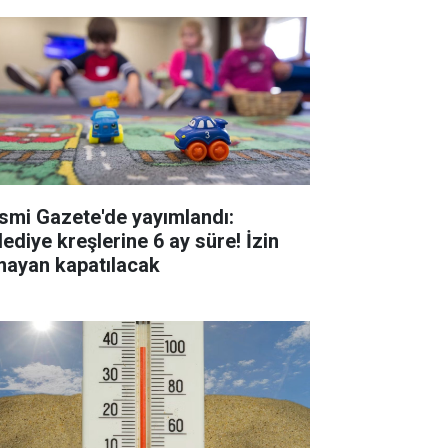
smi Gazete'de yayımlandı:
lediye kreşlerine 6 ay süre! İzin
mayan kapatılacak