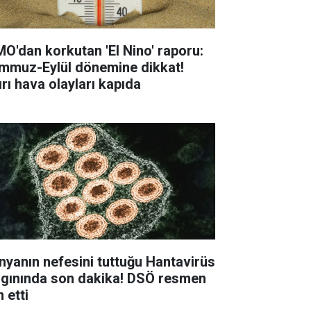
O'dan korkutan 'El Nino' raporu:
mmuz-Eylül dönemine dikkat!
ırı hava olayları kapıda
nyanın nefesini tuttuğu Hantavirüs
lgınında son dakika! DSÖ resmen
n etti