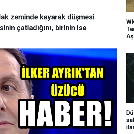
ıslak zeminde kayarak düşmesi
WM
nin çatladığını, birinin ise
Te
Aş
Dü
sa
ila