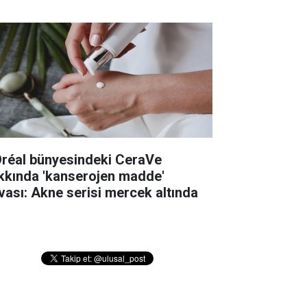
Oréal bünyesindeki CeraVe
kkında 'kanserojen madde'
vası: Akne serisi mercek altında