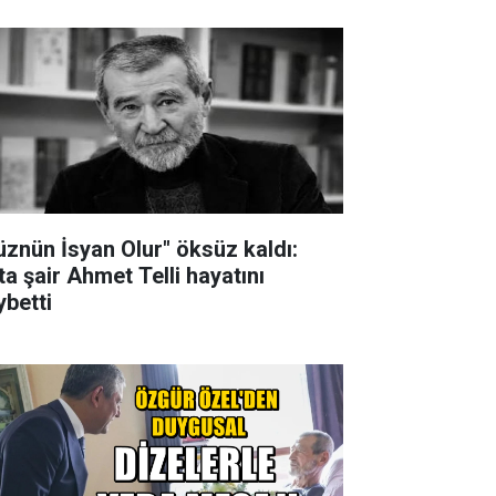
üznün İsyan Olur" öksüz kaldı:
ta şair Ahmet Telli hayatını
ybetti