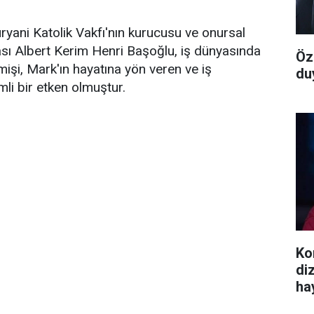
yani Katolik Vakfı'nın kurucusu ve onursal
sı Albert Kerim Henri Başoğlu, iş dünyasında
Öz
mişi, Mark'ın hayatına yön veren ve iş
du
li bir etken olmuştur.
Ko
dizi
ha