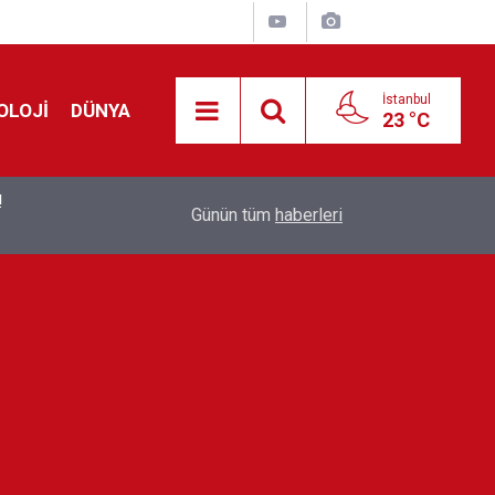
İstanbul
OLOJİ
DÜNYA
23 °C
!
00:19
Feridun Düzağaç sahnelere ara verdi: ''En az bir
Günün tüm
haberleri