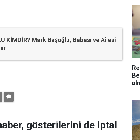
KİMDİR? Mark Başoğlu, Babası ve Ailesi
ler
Re
Be
al
aber, gösterilerini de iptal