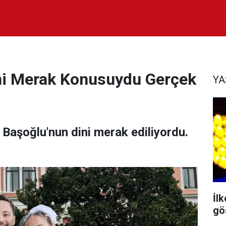
ni Merak Konusuydu Gerçek
Y
 Başoğlu'nun dini merak ediliyordu.
İl
gös