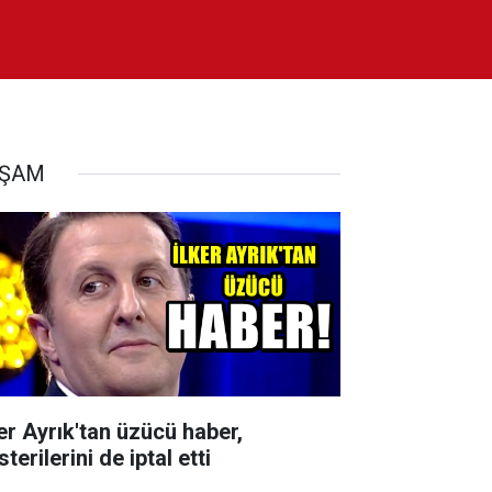
AŞAM
ker Ayrık'tan üzücü haber,
terilerini de iptal etti