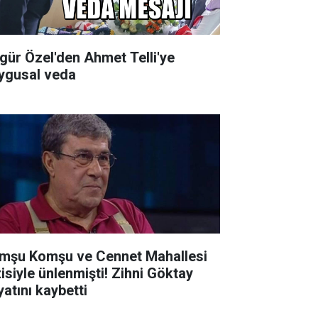
gür Özel'den Ahmet Telli'ye
ygusal veda
mşu Komşu ve Cennet Mahallesi
siyle ünlenmişti! Zihni Göktay
yatını kaybetti