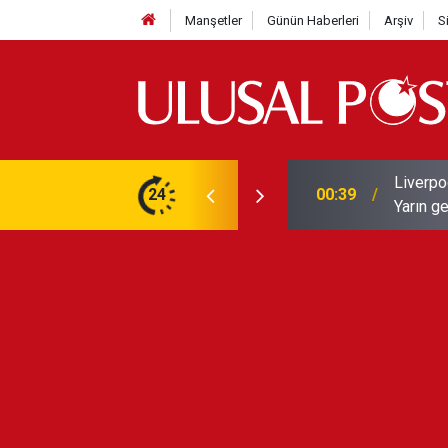
Manşetler
Günün Haberleri
Arşiv
S
Liverpo
ilerini de iptal etti
24
00:39
Yarın ge