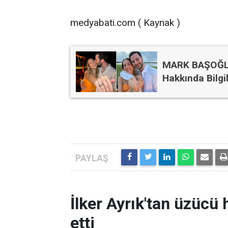
medyabati.com ( Kaynak )
MARK BAŞOĞLU 
Hakkında Bilgi
İlker Ayrık'tan üzücü h
etti