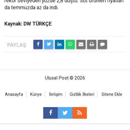
rekor seviyeden yüzde 2,8 düştü. Süt ürünleri fiyatları
da temmuzda az da indi.
Kaynak: DW TÜRKÇE
Ulusal Post © 2026
Anasayfa
Künye
İletişim
Gizlilik İlkeleri
Sitene Ekle