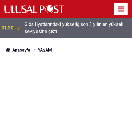
Galatasaray'dan sekiz kişi hakkında savcılığa suç
01:26
duyurusu
Anasayfa
YAŞAM