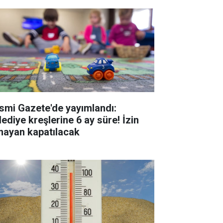
smi Gazete'de yayımlandı:
lediye kreşlerine 6 ay süre! İzin
mayan kapatılacak