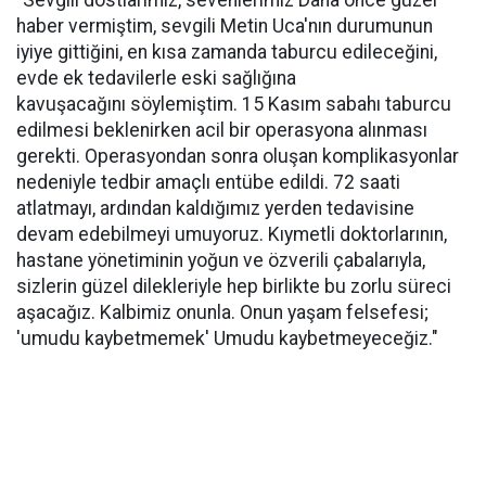
"Sevgili dostlarımız, sevenlerimiz Daha önce güzel
haber vermiştim, sevgili Metin Uca'nın durumunun
iyiye gittiğini, en kısa zamanda taburcu edileceğini,
evde ek tedavilerle eski sağlığına
kavuşacağını söylemiştim. 15 Kasım sabahı taburcu
edilmesi beklenirken acil bir operasyona alınması
gerekti. Operasyondan sonra oluşan komplikasyonlar
nedeniyle tedbir amaçlı entübe edildi. 72 saati
atlatmayı, ardından kaldığımız yerden tedavisine
devam edebilmeyi umuyoruz. Kıymetli doktorlarının,
hastane yönetiminin yoğun ve özverili çabalarıyla,
sizlerin güzel dilekleriyle hep birlikte bu zorlu süreci
aşacağız. Kalbimiz onunla. Onun yaşam felsefesi;
'umudu kaybetmemek' Umudu kaybetmeyeceğiz."