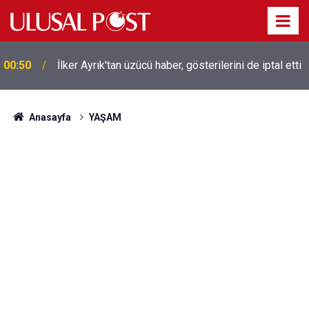
00:50
İlker Ayrık'tan üzücü haber, gösterilerini de iptal etti
Liverpool efsanesi Mısırlı yıldız Mohamed Salah
00:39
Trabzonspor ile anlaştı! Yarın geliyor
Anasayfa
YAŞAM