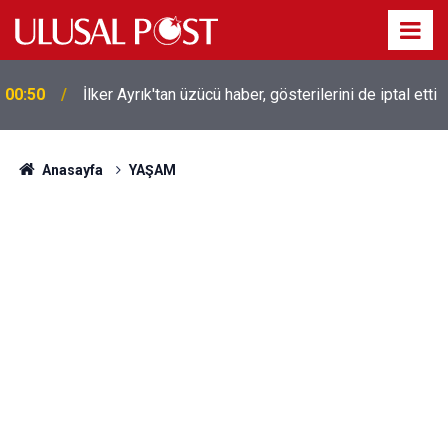
00:50
İlker Ayrık'tan üzücü haber, gösterilerini de iptal etti
Liverpool efsanesi Mısırlı yıldız Mohamed Salah
00:39
Trabzonspor ile anlaştı! Yarın geliyor
Anasayfa
YAŞAM