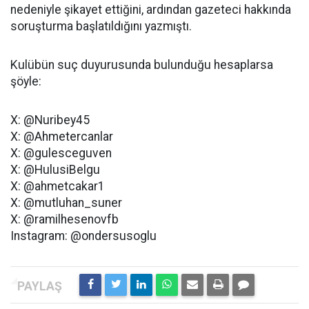
nedeniyle şikayet ettiğini, ardından gazeteci hakkında
soruşturma başlatıldığını yazmıştı.
Kulübün suç duyurusunda bulunduğu hesaplarsa
şöyle:
X: @Nuribey45
X: @Ahmetercanlar
X: @gulesceguven
X: @HulusiBelgu
X: @ahmetcakar1
X: @mutluhan_suner
X: @ramilhesenovfb
Instagram: @ondersusoglu