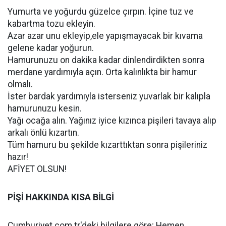
Yumurta ve yoğurdu güzelce çırpın. İçine tuz ve
kabartma tozu ekleyin.
Azar azar unu ekleyip,ele yapışmayacak bir kıvama
gelene kadar yoğurun.
Hamurunuzu on dakika kadar dinlendirdikten sonra
merdane yardımıyla açın. Orta kalınlıkta bir hamur
olmalı.
İster bardak yardımıyla isterseniz yuvarlak bir kalıpla
hamurunuzu kesin.
Yağı ocağa alın. Yağınız iyice kızınca pişileri tavaya alıp
arkalı önlü kızartın.
Tüm hamuru bu şekilde kızarttıktan sonra pişileriniz
hazır!
AFİYET OLSUN!
PİŞİ HAKKINDA KISA BİLGİ
Cumhuriyet.com.tr'deki bilgilere göre; Hemen