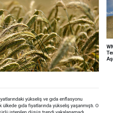
WM
Te
Aş
yatlarındaki yükseliş ve gıda enflasyonu
ülkede gıda fiyatlarında yükseliş yaşanmıştı. O
 türlü istenilen düşüş trendi yakalanamadı.