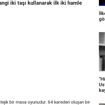
ngi iki taşı kullanarak ilk iki hamle
İl
gös
"H
Us
ka
ratejik bir masa oyunudur. 64 kareden oluşan bir