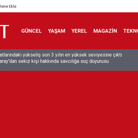
itene Ekle
GÜNCEL
YAŞAM
YEREL
MAGAZİN
TEKN
aray'dan sekiz kişi hakkında savcılığa suç duyurusu