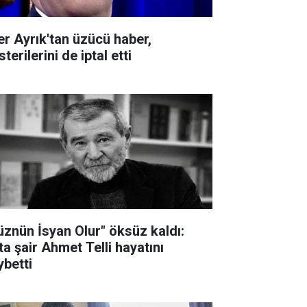
ker Ayrık'tan üzücü haber,
terilerini de iptal etti
üznün İsyan Olur" öksüz kaldı:
ta şair Ahmet Telli hayatını
ybetti