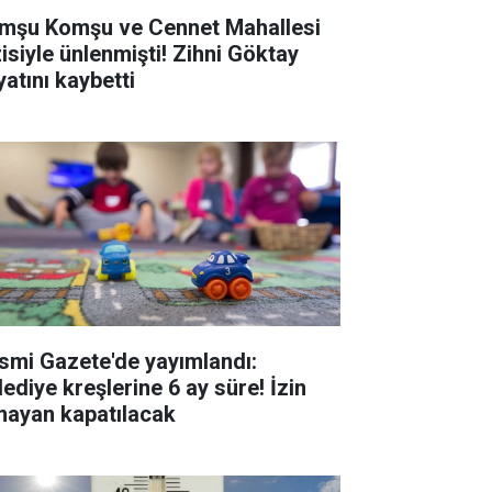
mşu Komşu ve Cennet Mahallesi
siyle ünlenmişti! Zihni Göktay
yatını kaybetti
smi Gazete'de yayımlandı:
lediye kreşlerine 6 ay süre! İzin
mayan kapatılacak