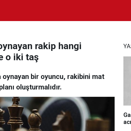
oynayan rakip hangi
Y
e o iki taş
 oynayan bir oyuncu, rakibini mat
planı oluşturmalıdır.
Ga
ac