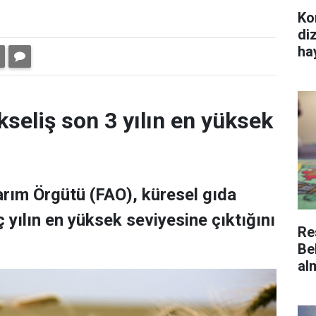
Ko
dizi
ha
kseliş son 3 yılın en yüksek
Tarım Örgütü (FAO), küresel gıda
 yılın en yüksek seviyesine çıktığını
Re
Be
al