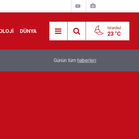
İstanbul
OLOJİ
DÜNYA
23 °C
Avrupa'da 'Schengen' restleşmesi: İspanya da İta
01:24
Günün tüm
haberleri
kontrol edecek