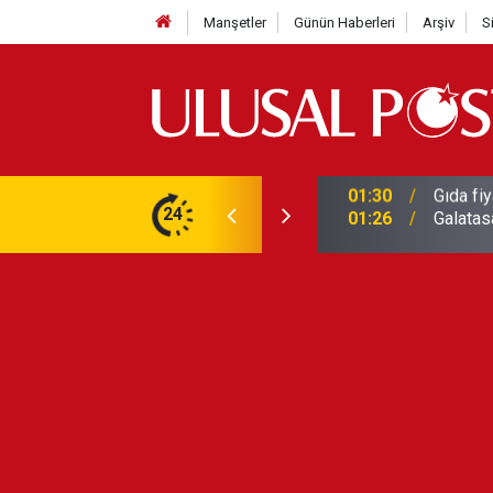
Manşetler
Günün Haberleri
Arşiv
S
3 yılın en yüksek seviyesine çıktı
24
01:26
Galatas