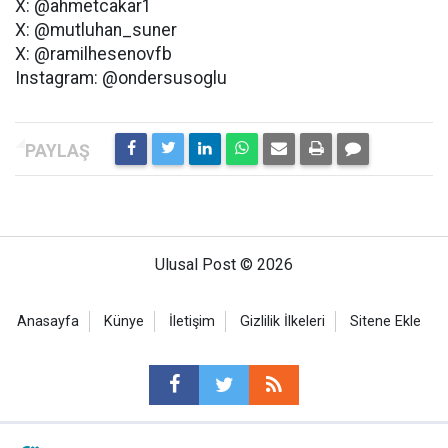
X: @ahmetcakar1
X: @mutluhan_suner
X: @ramilhesenovfb
Instagram: @ondersusoglu
Ulusal Post © 2026
Anasayfa
Künye
İletişim
Gizlilik İlkeleri
Sitene Ekle