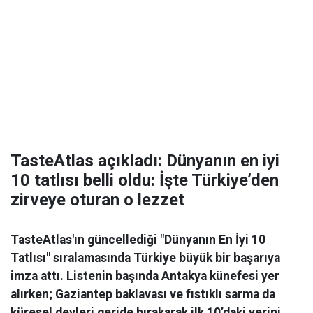
TasteAtlas açıkladı: Dünyanın en iyi
10 tatlısı belli oldu: İşte Türkiye’den
zirveye oturan o lezzet
TasteAtlas'ın güncellediği "Dünyanın En İyi 10
Tatlısı" sıralamasında Türkiye büyük bir başarıya
imza attı. Listenin başında Antakya künefesi yer
alırken; Gaziantep baklavası ve fıstıklı sarma da
küresel devleri geride bırakarak ilk 10’daki yerini