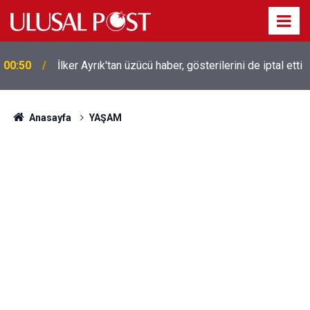
Liverpool efsanesi Mısırlı yıldız Mohamed Salah
00:39
Trabzonspor ile anlaştı! Yarın geliyor
Anasayfa
YAŞAM