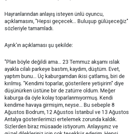
Hayranlarından anlayış isteyen ünlü oyuncu,
açıklamasını, "Hepsi geçecek... Buluşup gülüşeceğiz"
sözleriyle tamamladı.
Ayrık'ın açıklaması şu şekilde:
"Plan böyle değildi ama... 23 Temmuz akşamı ıslak
ayakla cilalı parkeye bastım, kaydım, düştüm. Evet,
yaptım bunu... Üç kaburgamdan ikisi çatlamış, biri de
kırılmış. "Kendimi toparlar, gösterilere yetişirim" diye
düşünürken üstüne bir de zatürre oldum. Meğer
kaburga da öyle kolay toparlanmıyormuş. Kendi
kendime havaya girmişim, neyse... Bu sebeple 8
Ağustos Bodrum, 12 Ağustos İstanbul ve 13 Ağustos
Antalya gösterilerimizi ertelemek zorunda kaldık.
Sizlerden biraz müsaade istiyorum. Anlayışınız ve
güzel dilekleriniz için çok teşekkür ederim. Hepsi