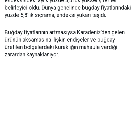
endeksindeki aylık yüzde 3,4’lük yükseliş temel
belirleyici oldu. Dünya genelinde buğday fiyatlarındaki
yüzde 5,8’lik sıçrama, endeksi yukarı taşıdı.
Buğday fiyatlarının artmasıysa Karadeniz’den gelen
ürünün aksamasına ilişkin endişeler ve buğday
üretilen bölgelerdeki kuraklığın mahsule verdiği
zarardan kaynaklanıyor.