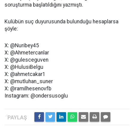
soruşturma başlatıldığını yazmıştı.
Kulübün suç duyurusunda bulunduğu hesaplarsa
şöyle:
X: @Nuribey45
X: @Ahmetercanlar
X: @gulesceguven
X: @HulusiBelgu
X: @ahmetcakar1
X: @mutluhan_suner
X: @ramilhesenovfb
Instagram: @ondersusoglu