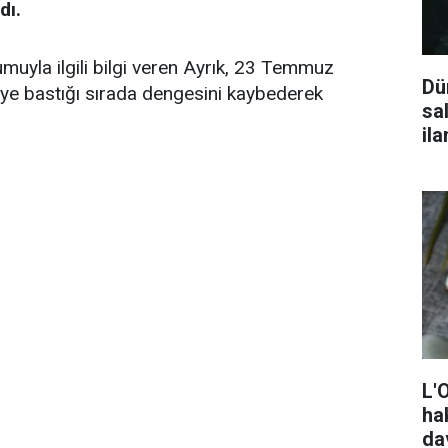
dı.
uyla ilgili bilgi veren Ayrık, 23 Temmuz
Dü
keye bastığı sırada dengesini kaybederek
sa
ila
L'
ha
da