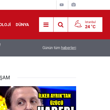
İstanbul
OLOJİ
DÜNYA
24 °C
!
00:19
Feridun Düzağaç sahnelere ara verdi: ''En az bir
Günün tüm
haberleri
AŞAM