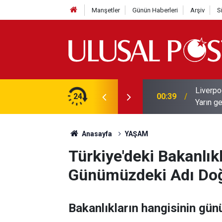
Manşetler
Günün Haberleri
Arşiv
S
Liverpo
ilerini de iptal etti
24
00:39
Yarın ge
Anasayfa
YAŞAM
Türkiye'deki Bakanlık
Günümüzdeki Adı Doğr
Bakanlıkların hangisinin gün