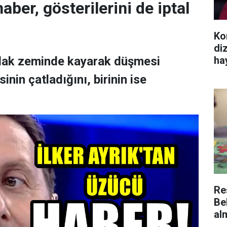
aber, gösterilerini de iptal
Ko
dizi
ha
ıslak zeminde kayarak düşmesi
nin çatladığını, birinin ise
Re
Be
al