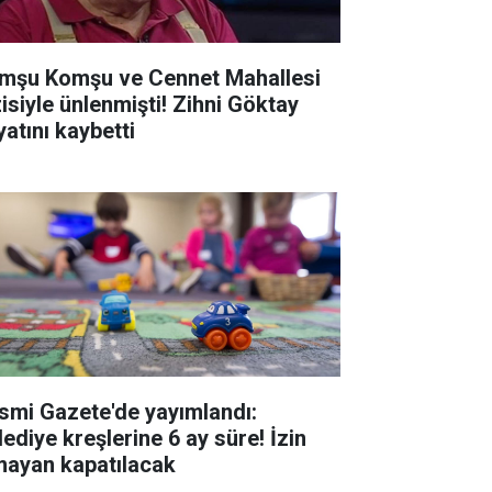
mşu Komşu ve Cennet Mahallesi
siyle ünlenmişti! Zihni Göktay
yatını kaybetti
smi Gazete'de yayımlandı:
lediye kreşlerine 6 ay süre! İzin
mayan kapatılacak