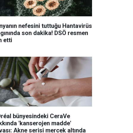
nyanın nefesini tuttuğu Hantavirüs
lgınında son dakika! DSÖ resmen
n etti
Oréal bünyesindeki CeraVe
kkında 'kanserojen madde'
vası: Akne serisi mercek altında