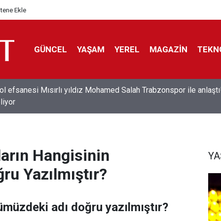
itene Ekle
GÜNCEL
YAŞAM
YEREL
MAGAZİN
TEKN
ol efsanesi Mısırlı yıldız Mohamed Salah Trabzonspor ile anlaştı
liyor
ların Hangisinin
Y
u Yazılmıştır?
ümüzdeki adı doğru yazılmıştır?