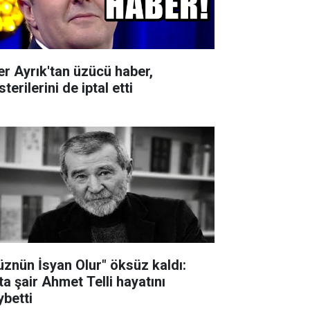
ker Ayrık'tan üzücü haber,
terilerini de iptal etti
üznün İsyan Olur" öksüz kaldı:
ta şair Ahmet Telli hayatını
ybetti