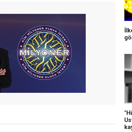
İl
gös
"H
Us
ka