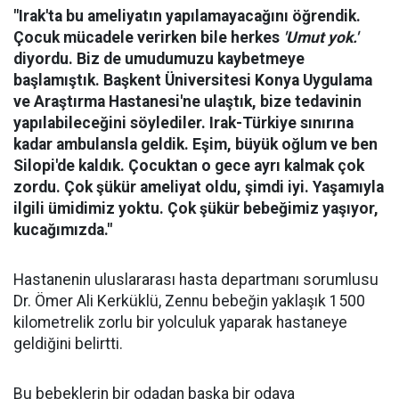
"Irak'ta bu ameliyatın yapılamayacağını öğrendik.
Çocuk mücadele verirken bile herkes
'Umut yok.'
diyordu. Biz de umudumuzu kaybetmeye
başlamıştık. Başkent Üniversitesi Konya Uygulama
ve Araştırma Hastanesi'ne ulaştık, bize tedavinin
yapılabileceğini söylediler. Irak-Türkiye sınırına
kadar ambulansla geldik. Eşim, büyük oğlum ve ben
Silopi'de kaldık. Çocuktan o gece ayrı kalmak çok
zordu. Çok şükür ameliyat oldu, şimdi iyi. Yaşamıyla
ilgili ümidimiz yoktu. Çok şükür bebeğimiz yaşıyor,
kucağımızda."
Hastanenin uluslararası hasta departmanı sorumlusu
Dr. Ömer Ali Kerküklü, Zennu bebeğin yaklaşık 1500
kilometrelik zorlu bir yolculuk yaparak hastaneye
geldiğini belirtti.
Bu bebeklerin bir odadan başka bir odaya