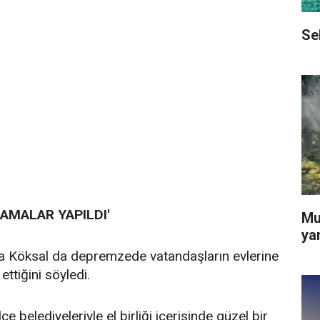
Se
AMALAR YAPILDI'
Mu
ya
a Köksal da depremzede vatandaşların evlerine
ttiğini söyledi.
lçe belediyeleriyle el birliği içerisinde güzel bir