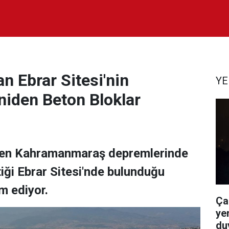
n Ebrar Sitesi'nin
YE
iden Beton Bloklar
elenen Kahramanmaraş depremlerinde
tiği Ebrar Sitesi'nde bulunduğu
m ediyor.
Ça
yer
du