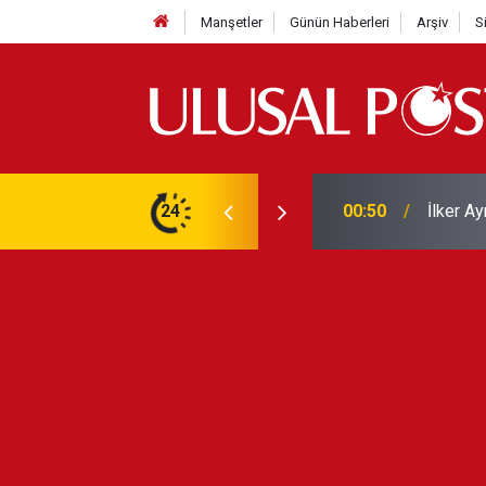
Manşetler
Günün Haberleri
Arşiv
S
Liverpo
ilerini de iptal etti
24
00:39
Yarın ge