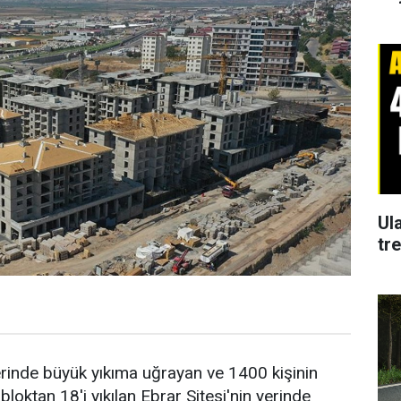
Ul
tr
inde büyük yıkıma uğrayan ve 1400 kişinin
oktan 18'i yıkılan Ebrar Sitesi'nin yerinde