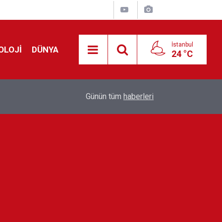
İstanbul
OLOJİ
DÜNYA
24 °C
!
00:19
Feridun Düzağaç sahnelere ara verdi: ''En az bir
Günün tüm
haberleri