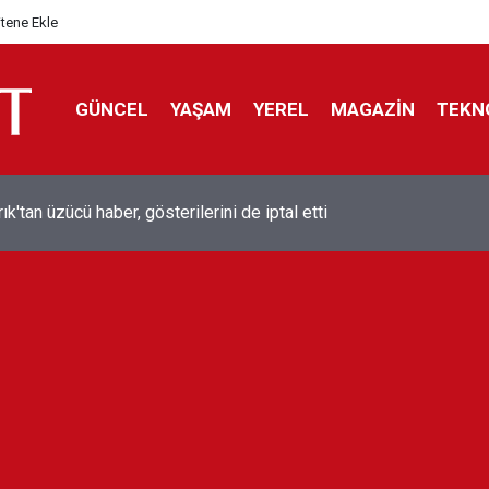
itene Ekle
GÜNCEL
YAŞAM
YEREL
MAGAZİN
TEKN
ol efsanesi Mısırlı yıldız Mohamed Salah Trabzonspor ile anlaştı
liyor