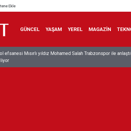
itene Ekle
GÜNCEL
YAŞAM
YEREL
MAGAZİN
TEKN
ol efsanesi Mısırlı yıldız Mohamed Salah Trabzonspor ile anlaştı
liyor