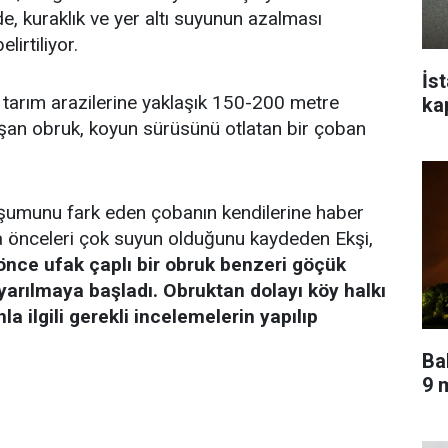
, kuraklık ve yer altı suyunun azalması
lirtiliyor.
İs
 tarım arazilerine yaklaşık 150-200 metre
ka
şan obruk, koyun sürüsünü otlatan bir çoban
uşumunu fark eden çobanın kendilerine haber
aha önceleri çok suyun olduğunu kaydeden Ekşi,
önce ufak çaplı bir obruk benzeri göçük
yarılmaya başladı. Obruktan dolayı köy halkı
la ilgili gerekli incelemelerin yapılıp
Ba
9 m