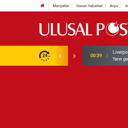
Manşetler
Günün Haberleri
Arşiv
S
Liverpo
ilerini de iptal etti
24
00:39
Yarın ge