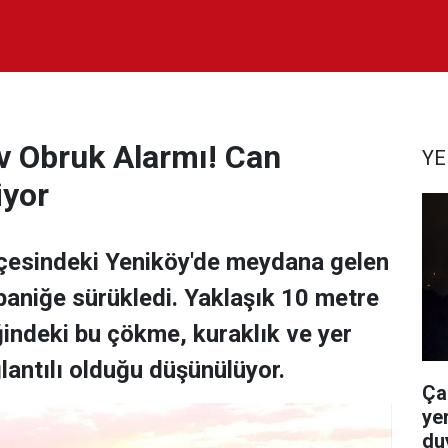
v Obruk Alarmı! Can
YE
iyor
lçesindeki Yeniköy'de meydana gelen
paniğe sürükledi. Yaklaşık 10 metre
ğindeki bu çökme, kuraklık ve yer
lantılı olduğu düşünülüyor.
Ça
yer
du