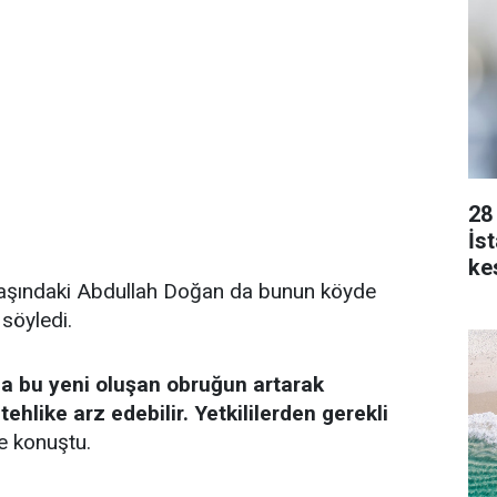
28
İs
kes
 yaşındaki Abdullah Doğan da bunun köyde
söyledi.
ma bu yeni oluşan obruğun artarak
ehlike arz edebilir. Yetkililerden gerekli
e konuştu.