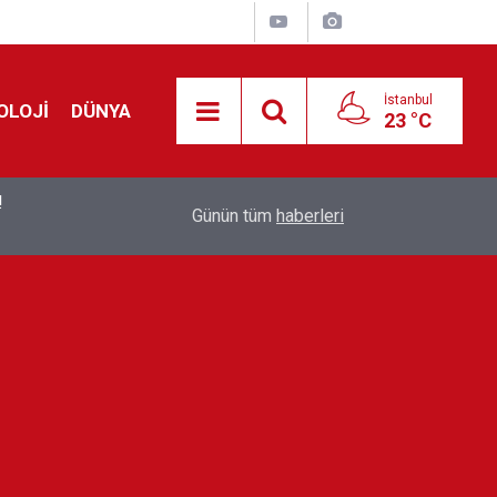
İstanbul
OLOJİ
DÜNYA
23 °C
!
00:19
Feridun Düzağaç sahnelere ara verdi: ''En az bir
Günün tüm
haberleri