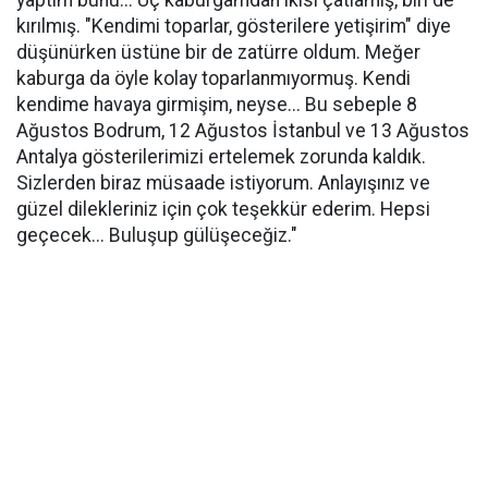
yaptım bunu... Üç kaburgamdan ikisi çatlamış, biri de
kırılmış. "Kendimi toparlar, gösterilere yetişirim" diye
düşünürken üstüne bir de zatürre oldum. Meğer
kaburga da öyle kolay toparlanmıyormuş. Kendi
kendime havaya girmişim, neyse... Bu sebeple 8
Ağustos Bodrum, 12 Ağustos İstanbul ve 13 Ağustos
Antalya gösterilerimizi ertelemek zorunda kaldık.
Sizlerden biraz müsaade istiyorum. Anlayışınız ve
güzel dilekleriniz için çok teşekkür ederim. Hepsi
geçecek... Buluşup gülüşeceğiz."