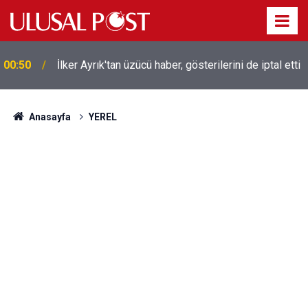
Liverpool efsanesi Mısırlı yıldız Mohamed Salah
00:39
Trabzonspor ile anlaştı! Yarın geliyor
Anasayfa
YEREL