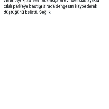
veren Ayrık, 23 Temmuz akşamı evinde ıslak ayakla
cilalı parkeye bastığı sırada dengesini kaybederek
düştüğünü belirtti. Sağlık