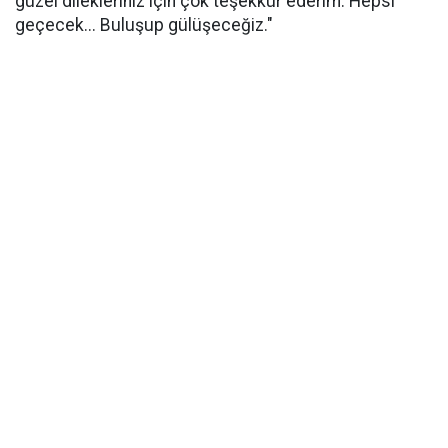
güzel dilekleriniz için çok teşekkür ederim. Hepsi
geçecek... Buluşup gülüşeceğiz."