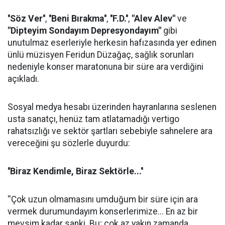
''Söz Ver''
,
''Beni Bırakma''
,
''F.D.''
,
"Alev Alev"
ve
"Dipteyim Sondayım Depresyondayım"
gibi
unutulmaz eserleriyle herkesin hafızasında yer edinen
ünlü müzisyen Feridun Düzağaç, sağlık sorunları
nedeniyle konser maratonuna bir süre ara verdiğini
açıkladı.
Sosyal medya hesabı üzerinden hayranlarına seslenen
usta sanatçı, henüz tam atlatamadığı vertigo
rahatsızlığı ve sektör şartları sebebiyle sahnelere ara
vereceğini şu sözlerle duyurdu:
''Biraz Kendimle, Biraz Sektörle...''
''Çok uzun olmamasını umduğum bir süre için ara
vermek durumundayım konserlerimize... En az bir
mevsim kadar sanki. Bu; çok az yakın zamanda