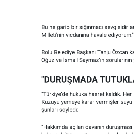
Bu ne garip bir sığınmacı sevgisidir 
Milleti’nin vicdanına havale ediyorum."
Bolu Belediye Başkanı Tanju Özcan ka
Oğuz ve İsmail Saymaz'ın sorularının y
"DURUŞMADA TUTUKLA
"Türkiye'de hukuka hasret kaldık. Her ş
Kuzuyu yemeye karar vermişler suyu bu
şunları söyledi:
"Hakkımda açılan davanın duruşması