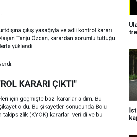
.
Ul
dışına çıkış yasağıyla ve adli kontrol kararı
tr
ylaşan Tanju Özcan, karardan sorumlu tuttuğu
erle yüklendi.
erdi:
ROL KARARI ÇIKTI"
leri için geçmişte bazı kararlar aldım. Bu
a şikayet oldu. Bu şikayetler sonucunda Bolu
İs
takipsizlik (KYOK) kararları verildi ve bu
ka