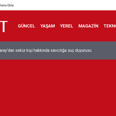
itene Ekle
GÜNCEL
YAŞAM
YEREL
MAGAZİN
TEKN
aray'dan sekiz kişi hakkında savcılığa suç duyurusu