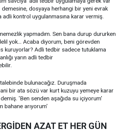
kim savcıya 'adli tedbir uygulamaya gerek var
k' demesine, dosyaya herhangi bir yeni evrak
dli kontrol uygulanmasına karar vermiş.
itmemezlik yapmadım. Sen bana durup dururken
 delil yok… Acaba diyorum, beni görevden
as kuruyorlar? Adli tedbir sadece tutuklama
anlığı yarın adli tedbir
ilir.
talebinde bulunacağız. Duruşmada
ani bir ata sözü var kurt kuzuyu yemeye karar
 demiş. 'Ben senden aşağıda su içiyorum'
m bahane arıyorum'
ERGİDEN AZAT ET HER GÜN