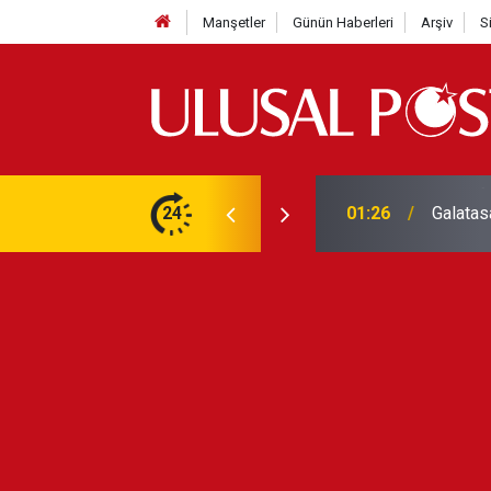
Manşetler
Günün Haberleri
Arşiv
S
3 yılın en yüksek seviyesine çıktı
24
01:26
Galatas