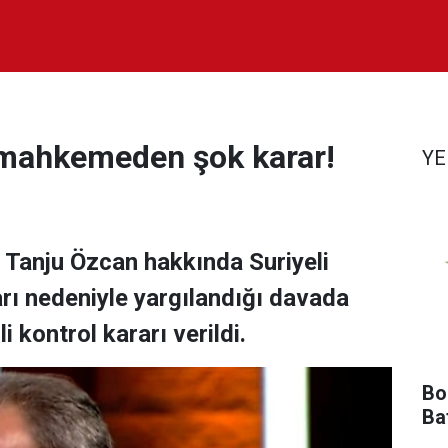
 mahkemeden şok karar!
YE
 Tanju Özcan hakkında Suriyeli
arı nedeniyle yargılandığı davada
i kontrol kararı verildi.
Bol
Ba