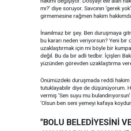
hakimi değişiyor. Dosyayı ele alan ha
mı?' diye soruyor. Savcının 'gerek yo
girmemesine rağmen hakim hakkımda a
İnanılmaz bir şey. Ben duruşmaya g
bu kararı neden veriyorsun? Yeni bir
uzaklaştırmak için mi böyle bir kump
değil. Bu da bir adli tedbir. İçişleri Bak
yüzünden görevden uzaklaştırma vereb
Önümüzdeki duruşmada reddi hakim 
tutuklayabilir diye de düşünüyorum. H
vermiş 'Sen suyu mu bulandırıyorsun'
'Olsun ben seni yemeyi kafaya koydu
"BOLU BELEDİYESİNİ V