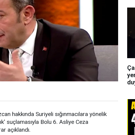
Ça
yer
du
can hakkında Suriyeli sığınmacılara yönelik
lık' suçlamasıyla Bolu 6. Asliye Ceza
r açıklandı.