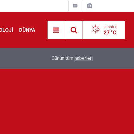
İstanbul
OLOJİ
DÜNYA
27 °C
Avrupa'da 'Schengen' restleşmesi: İspanya da İta
01:24
Günün tüm
haberleri
kontrol edecek