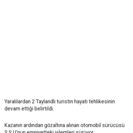
Yaralılardan 2 Taylandlı turistin hayati tehlikesinin
devam ettiği belirtildi.
Kazanın ardından gözaltına alınan otomobil sürücüsü
Ş.Ş.U'nun emniyetteki işlemleri sürüyor.