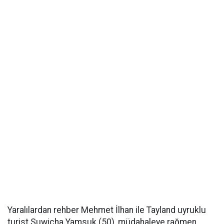
Yaralılardan rehber Mehmet İlhan ile Tayland uyruklu
turist Suwicha Yamsuk (50), müdahaleye rağmen