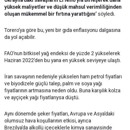
Ukrayna’daki savaşların El Nino’yla birleşerek daha
yüksek maliyetler ve düşük mahsul verimliliğinden
oluşan mükemmel bir fırtına yarattığını’
söyledi.
Torero’ya göre bu, yeni bir gıda enflasyonu dalgasına
da yol açabilir.
FAO’nun bitkisel yağ endeksi de yüzde 2 yükselerek
Haziran 2022’den bu yana en yüksek seviyeye ulaştı.
İran savaşının nedeniyle yükselen ham petrol fiyatları
ve biyodizele güçlü talep, palm ve soya yağı
fiyatlarının artmasına neden oldu. Buna karşılık kolza
ve ayçiçek yağı fiyatlarıysa düştü.
Aynı dönemde şeker fiyatları, Avrupa ve Asya’daki
olumsuz hava koşullarının etkisi, ayrıca
Brezilya’da alkollü içeceklerle kimya sanayisinde