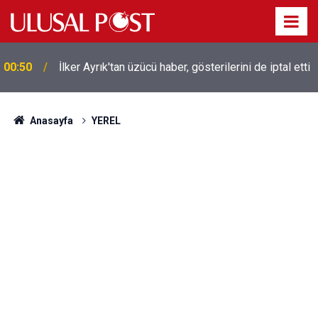
00:50
İlker Ayrık'tan üzücü haber, gösterilerini de iptal etti
Liverpool efsanesi Mısırlı yıldız Mohamed Salah
00:39
Trabzonspor ile anlaştı! Yarın geliyor
Anasayfa
YEREL