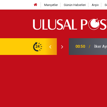
Manşetler
Günün Haberleri
Arşiv
S
Liverpo
ilerini de iptal etti
24
00:39
Yarın ge