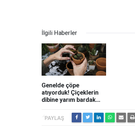
İlgili Haberler
Genelde çöpe
atıyorduk! Çiçeklerin
dibine yarım bardak
dökün bakın ne oluyor?