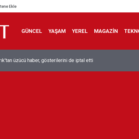
itene Ekle
GÜNCEL
YAŞAM
YEREL
MAGAZİN
TEKN
ol efsanesi Mısırlı yıldız Mohamed Salah Trabzonspor ile anlaştı
liyor