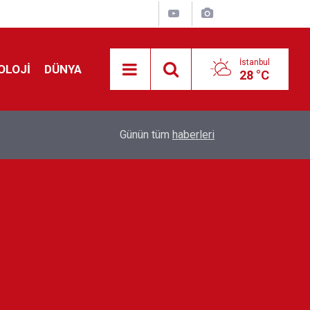
İstanbul
OLOJİ
DÜNYA
28 °C
!
00:19
Feridun Düzağaç sahnelere ara verdi: ''En az bir
Günün tüm
haberleri