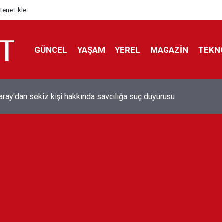
itene Ekle
GÜNCEL
YAŞAM
YEREL
MAGAZİN
TEKN
aray'dan sekiz kişi hakkında savcılığa suç duyurusu