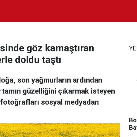
esinde göz kamaştıran
YE
rle doldu taştı
 doğa, son yağmurların ardından
ortamın güzelliğini çıkarmak isteyen
 fotoğrafları sosyal medyadan
Bol
Ba