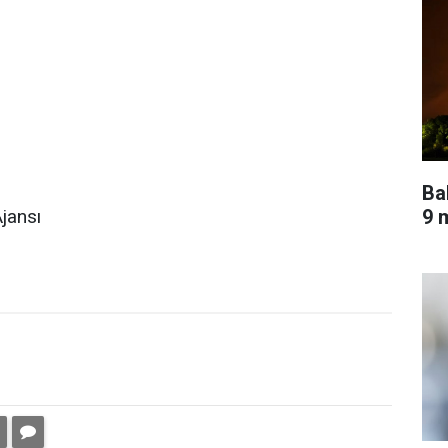
Ba
9 m
jansı