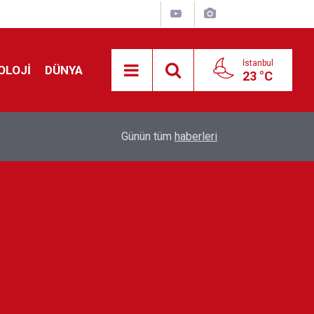
İstanbul
OLOJİ
DÜNYA
23 °C
Avrupa'da 'Schengen' restleşmesi: İspanya da İta
01:24
Günün tüm
haberleri
kontrol edecek