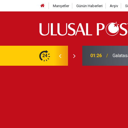
Manşetler
Günün Haberleri
Arşiv
S
3 yılın en yüksek seviyesine çıktı
24
01:26
Galatas