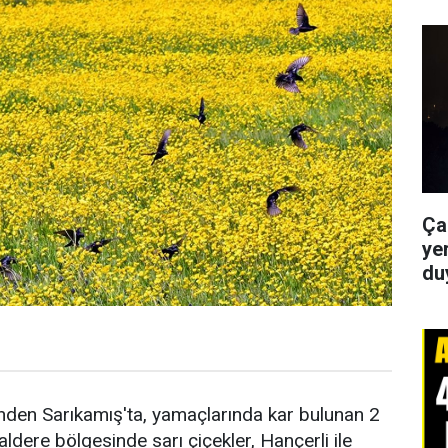
Ça
yer
du
inden Sarıkamış'ta, yamaçlarında kar bulunan 2
aldere bölgesinde sarı çiçekler, Hançerli ile