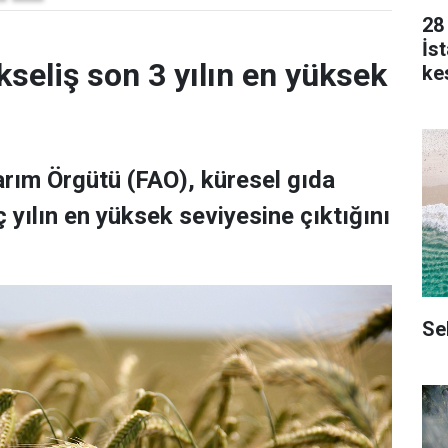
28
İs
kseliş son 3 yılın en yüksek
kes
Tarım Örgütü (FAO), küresel gıda
 yılın en yüksek seviyesine çıktığını
Se