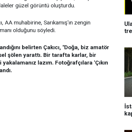
 laleler güzel görüntü oluşturdu.
ı, AA muhabirine, Sarıkamış'ın zengin
Ul
manı olduğunu söyledi.
tr
ndığını belirten Çakıcı, "Doğa, biz amatör
l şölen yarattı. Bir tarafta karlar, bir
ği yakalamanız lazım. Fotoğrafçılara 'Çıkın
landı.
İs
ka