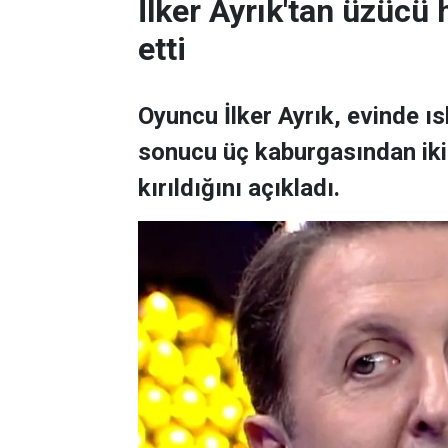
İlker Ayrık'tan üzücü h
etti
Oyuncu İlker Ayrık, evinde 
sonucu üç kaburgasından ikisi
kırıldığını açıkladı.