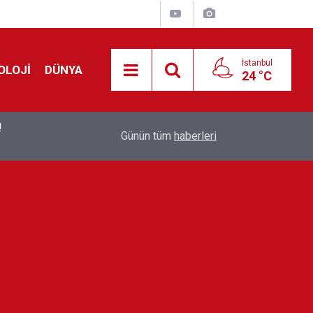
İstanbul
OLOJİ
DÜNYA
24 °C
!
00:19
Feridun Düzağaç sahnelere ara verdi: ''En az bir
Günün tüm
haberleri