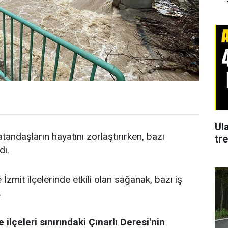
Ul
tandaşların hayatını zorlaştırırken, bazı
tr
di.
zmit ilçelerinde etkili olan sağanak, bazı iş
.
lçeleri sınırındaki Çınarlı Deresi'nin