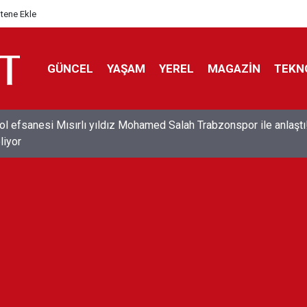
itene Ekle
GÜNCEL
YAŞAM
YEREL
MAGAZİN
TEKN
ol efsanesi Mısırlı yıldız Mohamed Salah Trabzonspor ile anlaştı
liyor