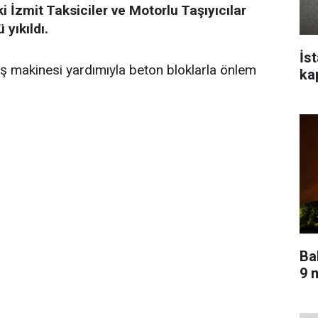
İzmit Taksiciler ve Motorlu Taşıyıcılar
 yıkıldı.
İs
iş makinesi yardımıyla beton bloklarla önlem
ka
Ba
9 m