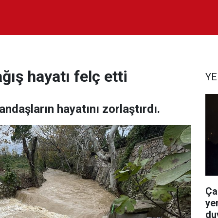
ış hayatı felç etti
YE
andaşların hayatını zorlaştırdı.
Ça
yer
du