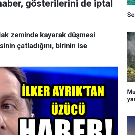
aber, gösterilerini de iptal
Se
ıslak zeminde kayarak düşmesi
nin çatladığını, birinin ise
Mu
ya