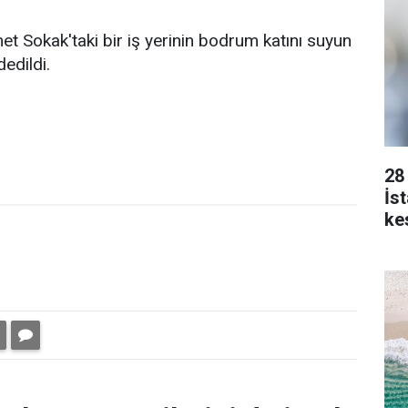
t Sokak'taki bir iş yerinin bodrum katını suyun
edildi.
28
İs
kes