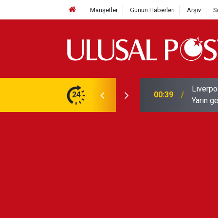
Manşetler
Günün Haberleri
Arşiv
S
Liverpo
ilerini de iptal etti
24
00:39
Yarın ge