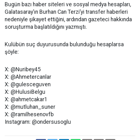
Bugün bazı haber siteleri ve sosyal medya hesapları,
Galatasaray’ın Burhan Can Terzi’yi transfer haberleri
nedeniyle şikayet ettiğini, ardından gazeteci hakkında
soruşturma başlatıldığını yazmıştı.
Kulübün suç duyurusunda bulunduğu hesaplarsa
şöyle:
X: @Nuribey45
X: @Ahmetercanlar
X: @gulesceguven
X: @HulusiBelgu
X: @ahmetcakar1
X: @mutluhan_suner
X: @ramilhesenovfb
Instagram: @ondersusoglu