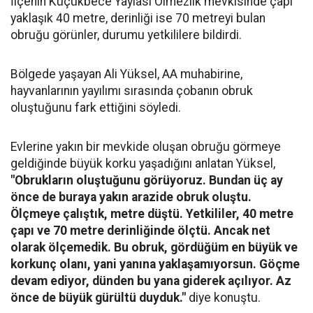
İlçenin Küçükbece Yaylası Ölmezlik mevkisinde çapı
yaklaşık 40 metre, derinliği ise 70 metreyi bulan
obruğu görünler, durumu yetkililere bildirdi.
Bölgede yaşayan Ali Yüksel, AA muhabirine,
hayvanlarının yayılımı sırasında çobanın obruk
oluştuğunu fark ettiğini söyledi.
Evlerine yakın bir mevkide oluşan obruğu görmeye
geldiğinde büyük korku yaşadığını anlatan Yüksel,
"Obrukların oluştuğunu görüyoruz. Bundan üç ay
önce de buraya yakın arazide obruk oluştu.
Ölçmeye çalıştık, metre düştü. Yetkililer, 40 metre
çapı ve 70 metre derinliğinde ölçtü. Ancak net
olarak ölçemedik. Bu obruk, gördüğüm en büyük ve
korkunç olanı, yani yanına yaklaşamıyorsun. Göçme
devam ediyor, dünden bu yana giderek açılıyor. Az
önce de büyük gürültü duyduk."
diye konuştu.