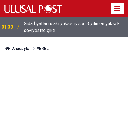
Galatasaray'dan sekiz kişi hakkında savcılığa suç
01:26
duyurusu
Anasayfa
YEREL