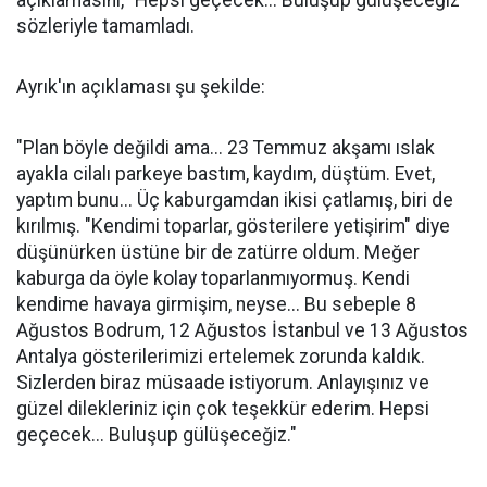
açıklamasını, "Hepsi geçecek... Buluşup gülüşeceğiz"
sözleriyle tamamladı.
Ayrık'ın açıklaması şu şekilde:
"Plan böyle değildi ama... 23 Temmuz akşamı ıslak
ayakla cilalı parkeye bastım, kaydım, düştüm. Evet,
yaptım bunu... Üç kaburgamdan ikisi çatlamış, biri de
kırılmış. "Kendimi toparlar, gösterilere yetişirim" diye
düşünürken üstüne bir de zatürre oldum. Meğer
kaburga da öyle kolay toparlanmıyormuş. Kendi
kendime havaya girmişim, neyse... Bu sebeple 8
Ağustos Bodrum, 12 Ağustos İstanbul ve 13 Ağustos
Antalya gösterilerimizi ertelemek zorunda kaldık.
Sizlerden biraz müsaade istiyorum. Anlayışınız ve
güzel dilekleriniz için çok teşekkür ederim. Hepsi
geçecek... Buluşup gülüşeceğiz."