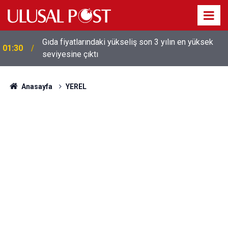
Gıda fiyatlarındaki yükseliş son 3 yılın en yüksek
01:30
seviyesine çıktı
Galatasaray'dan sekiz kişi hakkında savcılığa suç
01:26
duyurusu
Anasayfa
YEREL