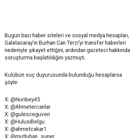
Bugün bazı haber siteleri ve sosyal medya hesapları,
Galatasaray’ın Burhan Can Terzi’yi transfer haberleri
nedeniyle şikayet ettiğini, ardından gazeteci hakkında
soruşturma başlatıldığını yazmıştı.
Kulübün suç duyurusunda bulunduğu hesaplarsa
şöyle:
X: @Nuribey45
X: @Ahmetercanlar
X: @gulesceguven
X: @HulusiBelgu
X: @ahmetcakar1
X: @mutluhan_suner