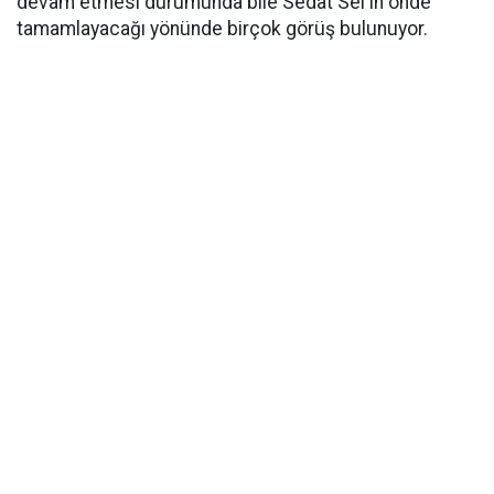
devam etmesi durumunda bile Sedat Sel'in önde
tamamlayacağı yönünde birçok görüş bulunuyor.