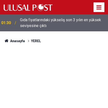
Galatasaray'dan sekiz kişi hakkında savcılığa suç
01:26
duyurusu
Anasayfa
YEREL