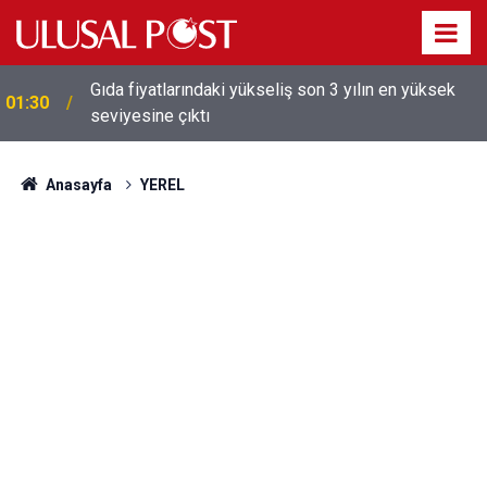
Galatasaray'dan sekiz kişi hakkında savcılığa suç
01:26
duyurusu
Anasayfa
YEREL