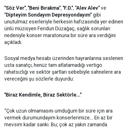
''Söz Ver''
,
''Beni Bırakma''
,
''F.D.''
,
"Alev Alev"
ve
"Dipteyim Sondayım Depresyondayım"
gibi
unutulmaz eserleriyle herkesin hafızasında yer edinen
ünlü müzisyen Feridun Düzağaç, sağlık sorunları
nedeniyle konser maratonuna bir süre ara verdiğini
açıkladı.
Sosyal medya hesabı üzerinden hayranlarına seslenen
usta sanatçı, henüz tam atlatamadığı vertigo
rahatsızlığı ve sektör şartları sebebiyle sahnelere ara
vereceğini şu sözlerle duyurdu:
''Biraz Kendimle, Biraz Sektörle...''
''Çok uzun olmamasını umduğum bir süre için ara
vermek durumundayım konserlerimize... En az bir
mevsim kadar sanki. Bu; çok az yakın zamanda