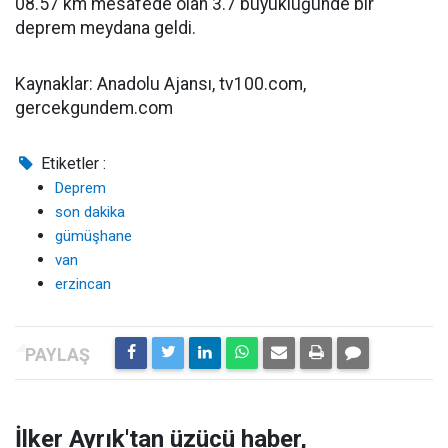
08.57 km mesafede olan 3.7 büyüklüğünde bir
deprem meydana geldi.
Kaynaklar: Anadolu Ajansı, tv100.com,
gercekgundem.com
Etiketler :
Deprem
son dakika
gümüşhane
van
erzincan
İlker Ayrık'tan üzücü haber,