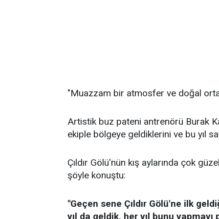
"Muazzam bir atmosfer ve doğal ort
Artistik buz pateni antrenörü Burak K
ekiple bölgeye geldiklerini ve bu yıl say
Çıldır Gölü'nün kış aylarında çok güz
şöyle konuştu:
"Geçen sene Çıldır Gölü'ne ilk gel
yıl da geldik, her yıl bunu yapmay