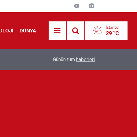
İstanbul
OLOJİ
DÜNYA
29 °C
Avrupa'da 'Schengen' restleşmesi: İspanya da İta
01:24
Günün tüm
haberleri
kontrol edecek