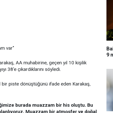
am var"
Ba
9 m
arakaş, AA muhabirine, geçen yıl 10 kişilik
ıyı 38'e çıkardıklarını söyledi.
el bir piste dönüştüğünü ifade eden Karakaş,
diğimize burada muazzam bir his oluştu. Bu
ı planlıyoruz. Muazzam bir atmosfer ve doğal