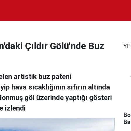
'daki Çıldır Gölü'nde Buz
YE
len artistik buz pateni
iyip hava sıcaklığının sıfırın altında
onmuş göl üzerinde yaptığı gösteri
e izlendi
Bol
Ba