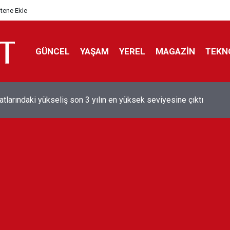
itene Ekle
GÜNCEL
YAŞAM
YEREL
MAGAZİN
TEKN
aray'dan sekiz kişi hakkında savcılığa suç duyurusu