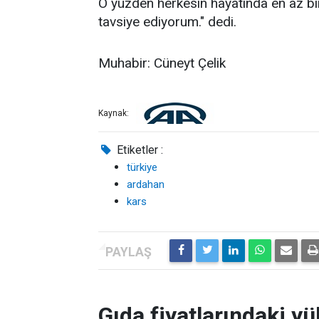
O yüzden herkesin hayatında en az bi
tavsiye ediyorum." dedi.
Muhabir: Cüneyt Çelik
Kaynak:
Etiketler :
türkiye
ardahan
kars
Gıda fiyatlarındaki yü