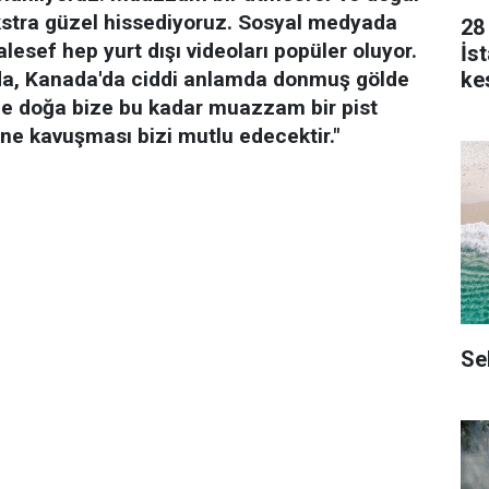
kstra güzel hissediyoruz. Sosyal medyada
28
esef hep yurt dışı videoları popüler oluyor.
İs
kes
'da, Kanada'da ciddi anlamda donmuş gölde
de doğa bize bu kadar muazzam bir pist
üne kavuşması bizi mutlu edecektir."
Se