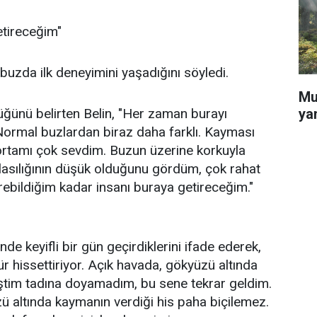
etireceğim"
uzda ilk deneyimini yaşadığını söyledi.
Mu
ya
ğünü belirten Belin, "Her zaman burayı
ormal buzlardan biraz daha farklı. Kayması
ortamı çok sevdim. Buzun üzerine korkuyla
lasılığının düşük olduğunu gördüm, çok rahat
rebildiğim kadar insanı buraya getireceğim."
nde keyifli bir gün geçirdiklerini ifade ederek,
 hissettiriyor. Açık havada, gökyüzü altında
tim tadına doyamadım, bu sene tekrar geldim.
altında kaymanın verdiği his paha biçilemez.