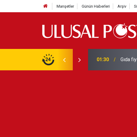
Manşetler
Günün Haberleri
Arşiv
S
3 yılın en yüksek seviyesine çıktı
24
01:26
Galatas