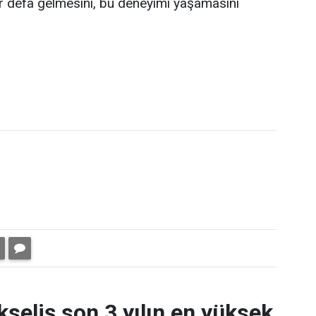
r defa gelmesini, bu deneyimi yaşamasını
kseliş son 3 yılın en yüksek