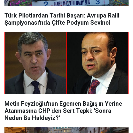
Türk Pilotlardan Tarihi Başarı: Avrupa Ralli
Şampiyonası'nda Çifte Podyum Sevinci
Metin Feyzioğlu'nun Egemen Bağış'ın Yerine
Atanmasına CHP'den Sert Tepki: 'Sonra
Neden Bu Haldeyiz?'