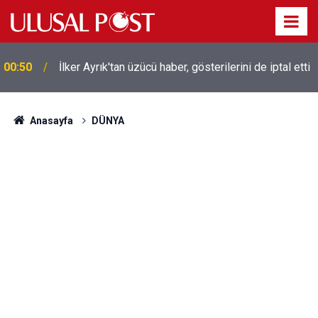
Liverpool efsanesi Mısırlı yıldız Mohamed Salah
00:39
Trabzonspor ile anlaştı! Yarın geliyor
Anasayfa
DÜNYA