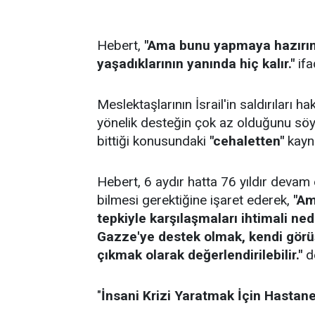
Hebert,
"Ama bunu yapmaya hazırım 
yaşadıklarının yanında hiç kalır."
ifa
Meslektaşlarının İsrail'in saldırıları
yönelik desteğin çok az olduğunu sö
bittiği konusundaki
"cehaletten"
kayna
Hebert, 6 aydır hatta 76 yıldır deva
bilmesi gerektiğine işaret ederek,
"Am
tepkiyle karşılaşmaları ihtimali ne
Gazze'ye destek olmak, kendi görüş
çıkmak olarak değerlendirilebilir."
de
"
İnsani Krizi Yaratmak İçin Hastane