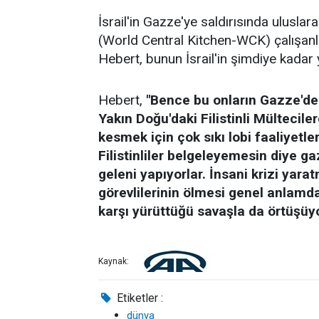
İsrail'in Gazze'ye saldırısında ulusl
(World Central Kitchen-WCK) çalışanla
Hebert, bunun İsrail'in şimdiye kadar y
Hebert,
"Bence bu onların Gazze'de
Yakın Doğu'daki Filistinli Mülteciler
kesmek için çok sıkı lobi faaliyetler
Filistinliler belgeleyemesin diye g
geleni yapıyorlar. İnsani krizi yara
görevlilerinin ölmesi genel anlamda 
karşı yürüttüğü savaşla da örtüşüyo
Kaynak:
Etiketler :
dünya