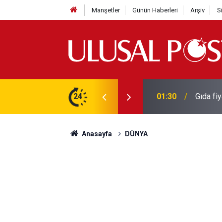
Manşetler
Günün Haberleri
Arşiv
S
3 yılın en yüksek seviyesine çıktı
24
01:26
Galatas
Anasayfa
DÜNYA