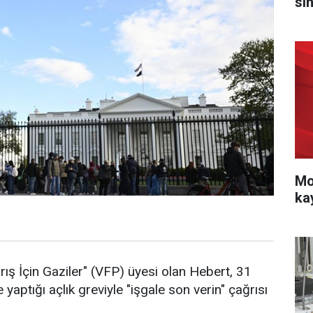
sı
Mo
ka
ş İçin Gaziler" (VFP) üyesi olan Hebert, 31
ptığı açlık greviyle "işgale son verin" çağrısı