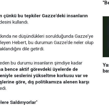
''B
çünkü bu tepkiler Gazze'deki insanların
desini kullandı.
 hakkında ne düşündükleri sorulduğunda Gazze'ye
yleyen Hebert, bu durumun Gazze'de neler olup
klandığını dile getirdi.
m eden bu durumu insanların şimdiye kadar
Ya
a bence aktif görevdeki üyelerde de
ba
deniyle seslerini yükseltme korkusu var ve
lerine göre, dış politikamıza alenen karşı
di.
lere Saldırıyorlar
"