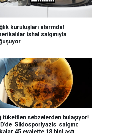
ğlık kuruluşları alarmda!
rikalılar ishal salgınıyla
ğuşuyor
ğ tüketilen sebzelerden bulaşıyor!
D'de 'Siklosporiyazis' salgını:
alar 45 eyalette 18 bini aştı