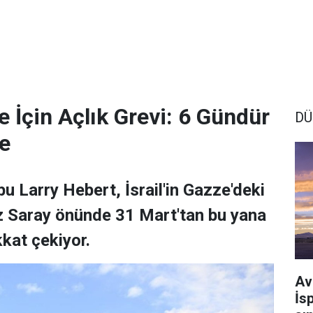
 İçin Açlık Grevi: 6 Gündür
DÜ
e
 Larry Hebert, İsrail'in Gazze'deki
az Saray önünde 31 Mart'tan bu yana
kkat çekiyor.
Av
İs