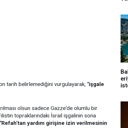
Ba
er
 son tarih belirlemediğini vurgulayarak,
"işgale
is
tırılması olsun sadece Gazze'de olumlu bir
istin topraklarındaki İsrail işgalinin sona
"Refah'tan yardım girişine izin verilmesinin