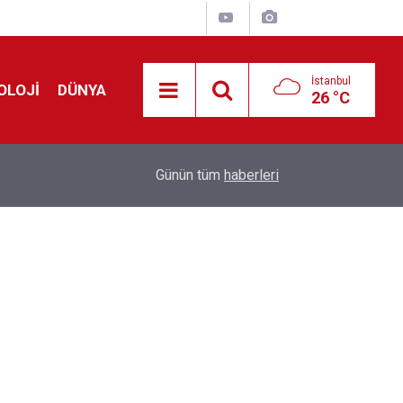
İstanbul
OLOJİ
DÜNYA
26 °C
Avrupa'da 'Schengen' restleşmesi: İspanya da İta
01:24
Günün tüm
haberleri
kontrol edecek