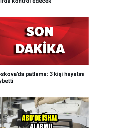
nırda kontrol edecek
skova'da patlama: 3 kişi hayatını
ybetti