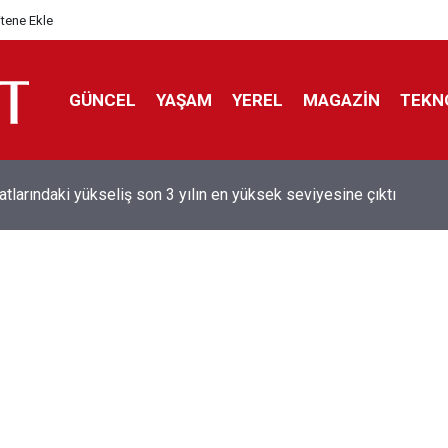
itene Ekle
GÜNCEL
YAŞAM
YEREL
MAGAZİN
TEKN
aray'dan sekiz kişi hakkında savcılığa suç duyurusu