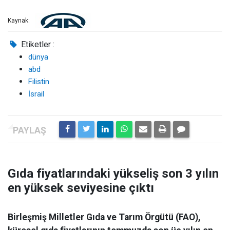
Kaynak:
Etiketler :
dünya
abd
Filistin
İsrail
Gıda fiyatlarındaki yükseliş son 3 yılın
en yüksek seviyesine çıktı
Birleşmiş Milletler Gıda ve Tarım Örgütü (FAO),