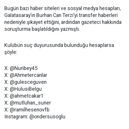
Bugün bazı haber siteleri ve sosyal medya hesapları,
Galatasaray’ın Burhan Can Terzi’yi transfer haberleri
nedeniyle şikayet ettiğini, ardından gazeteci hakkında
soruşturma başlatıldığını yazmıştı.
Kulübün suç duyurusunda bulunduğu hesaplarsa
şöyle:
X: @Nuribey45
X: @Ahmetercanlar
X: @gulesceguven
X: @HulusiBelgu
X: @ahmetcakar1
X: @mutluhan_suner
X: @ramilhesenovfb
Instagram: @ondersusoglu