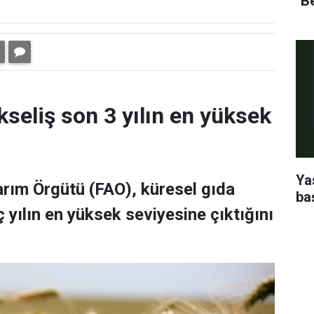
''B
kseliş son 3 yılın en yüksek
Ya
Tarım Örgütü (FAO), küresel gıda
ba
 yılın en yüksek seviyesine çıktığını