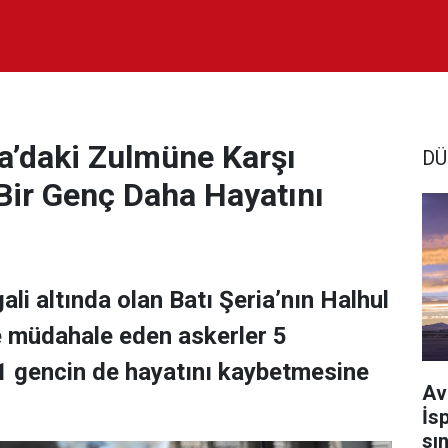
ria’daki Zulmüne Karşı
DÜ
 Bir Genç Daha Hayatını
gali altında olan Batı Şeria’nın Halhul
 müdahale eden askerler 5
, 1 gencin de hayatını kaybetmesine
Av
İs
sı