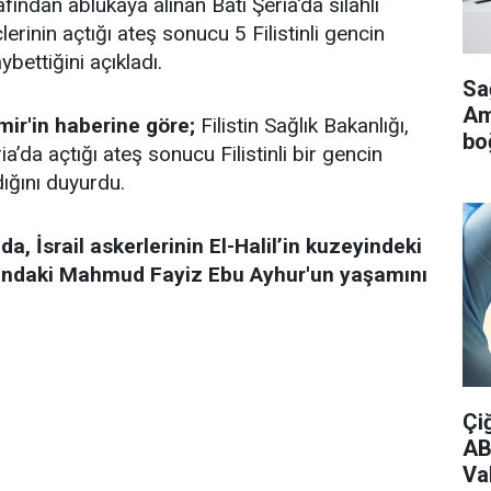
rafından ablukaya alınan Batı Şeria'da silahlı
lerinin açtığı ateş sonucu 5 Filistinli gencin
ybettiğini açıkladı.
Sa
Ame
ir'in haberine göre;
Filistin Sağlık Bakanlığı,
bo
ria’da açtığı ateş sonucu Filistinli bir gencin
dığını duyurdu.
a, İsrail askerlerinin El-Halil’in kuzeyindeki
şındaki Mahmud Fayiz Ebu Ayhur'un yaşamını
Çi
AB
Vak