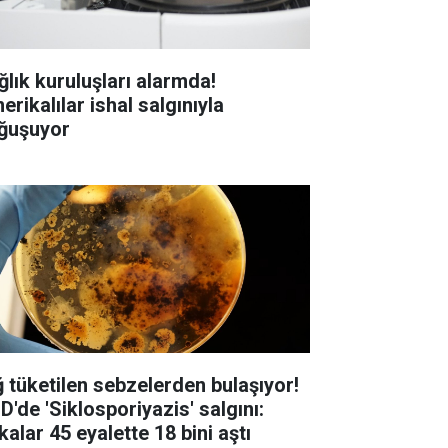
ğlık kuruluşları alarmda!
rikalılar ishal salgınıyla
ğuşuyor
ğ tüketilen sebzelerden bulaşıyor!
D'de 'Siklosporiyazis' salgını:
alar 45 eyalette 18 bini aştı