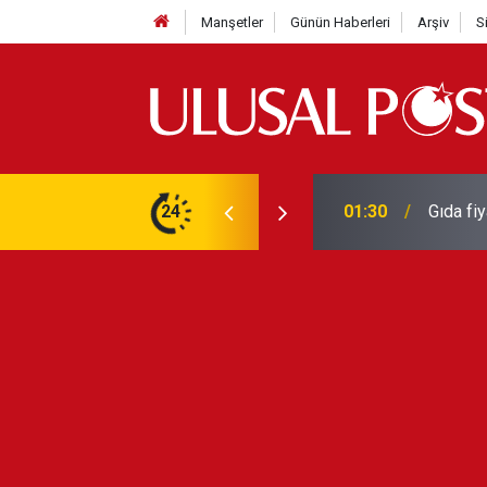
Manşetler
Günün Haberleri
Arşiv
S
3 yılın en yüksek seviyesine çıktı
24
01:26
Galatas