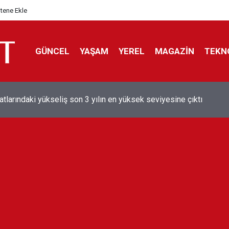
itene Ekle
GÜNCEL
YAŞAM
YEREL
MAGAZİN
TEKN
aray'dan sekiz kişi hakkında savcılığa suç duyurusu