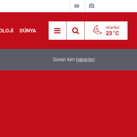
İstanbul
OLOJİ
DÜNYA
23 °C
Avrupa'da 'Schengen' restleşmesi: İspanya da İta
01:24
Günün tüm
haberleri
kontrol edecek