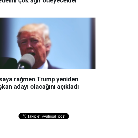
edelini çok ağır ödeyecekler''
saya rağmen Trump yeniden
şkan adayı olacağını açıkladı