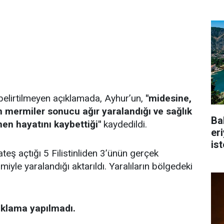
elirtilmeyen açıklamada, Ayhur’un,
"midesine,
 mermiler sonucu ağır yaralandığı ve sağlık
Ba
en hayatını kaybettiği"
kaydedildi.
er
is
ateş açtığı 5 Filistinliden 3’ünün gerçek
miyle yaralandığı aktarıldı. Yaralıların bölgedeki
çıklama yapılmadı.