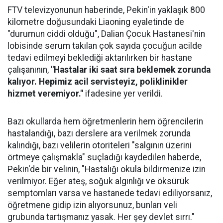
FTV televizyonunun haberinde, Pekin'in yaklaşık 800
kilometre doğusundaki Liaoning eyaletinde de
"durumun ciddi olduğu", Dalian Çocuk Hastanesi'nin
lobisinde serum takılan çok sayıda çocuğun acilde
tedavi edilmeyi beklediği aktarılırken bir hastane
çalışanının,
"Hastalar iki saat sıra beklemek zorunda
kalıyor. Hepimiz acil servisteyiz, poliklinikler
hizmet veremiyor."
ifadesine yer verildi.
Bazı okullarda hem öğretmenlerin hem öğrencilerin
hastalandığı, bazı derslere ara verilmek zorunda
kalındığı, bazı velilerin otoriteleri "salgının üzerini
örtmeye çalışmakla" suçladığı kaydedilen haberde,
Pekin'de bir velinin, "Hastalığı okula bildirmenize izin
verilmiyor. Eğer ateş, soğuk algınlığı ve öksürük
semptomları varsa ve hastanede tedavi ediliyorsanız,
öğretmene gidip izin alıyorsunuz, bunları veli
grubunda tartışmanız yasak. Her şey devlet sırrı."