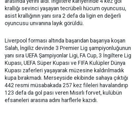
arasında yerini aldı. İngiltere kariyerinde 4 kez gol
krallığı sevinci yaşayan tecrübeli hücum oyuncusu,
asist krallığının yanı sıra 2 defa da ligin en değerli
oyuncusu unvanına layık görüldü.
Liverpool forması altında başarıdan başarıya koşan
Salah, İngiliz devinde 3 Premier Lig şampiyonluğunun
yanı sıra UEFA Şampiyonlar Ligi, FA Cup, 3 İngiltere Lig
Kupası, UEFA Süper Kupası ve FIFA Kulüpler Dünya
Kupası zaferleri yaşayarak müzesine kaldırılmadık
kupa bırakmadı. Merseyside ekibinde sahaya çıktığı
442 resmi müsabakada 257 kez fileleri havalandırıp
123 defa da gol pası veren Mısırlı forvet, kulübün
efsaneleri arasına adını harflerle kazıdı.