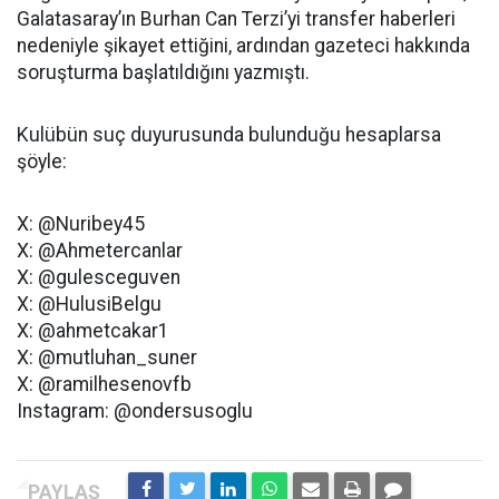
Galatasaray’ın Burhan Can Terzi’yi transfer haberleri
nedeniyle şikayet ettiğini, ardından gazeteci hakkında
soruşturma başlatıldığını yazmıştı.
Kulübün suç duyurusunda bulunduğu hesaplarsa
şöyle:
X: @Nuribey45
X: @Ahmetercanlar
X: @gulesceguven
X: @HulusiBelgu
X: @ahmetcakar1
X: @mutluhan_suner
X: @ramilhesenovfb
Instagram: @ondersusoglu