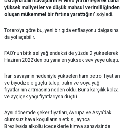
Ukrayna’daki savaşların El Nino’yla birleşerek daha
yüksek maliyetler ve düşük mahsul verimliliğinden
oluşan mükemmel bir fırtına yarattığını’
söyledi.
Torero’ya göre bu, yeni bir gıda enflasyonu dalgasına
da yol açabilir.
FAO’nun bitkisel yağ endeksi de yüzde 2 yükselerek
Haziran 2022’den bu yana en yüksek seviyeye ulaştı.
İran savaşının nedeniyle yükselen ham petrol fiyatları
ve biyodizele güçlü talep, palm ve soya yağı
fiyatlarının artmasına neden oldu. Buna karşılık kolza
ve ayçiçek yağı fiyatlarıysa düştü.
Aynı dönemde şeker fiyatları, Avrupa ve Asya’daki
olumsuz hava koşullarının etkisi, ayrıca
Brezilya’da alkollü içeceklerle kimya sanayisinde