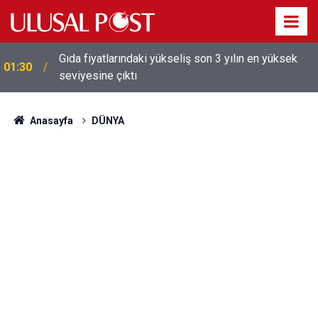
Galatasaray'dan sekiz kişi hakkında savcılığa suç
01:26
duyurusu
Anasayfa
DÜNYA