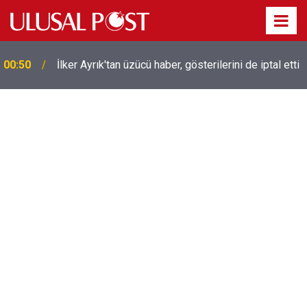
Liverpool efsanesi Mısırlı yıldız Mohamed Salah
00:39
Trabzonspor ile anlaştı! Yarın geliyor