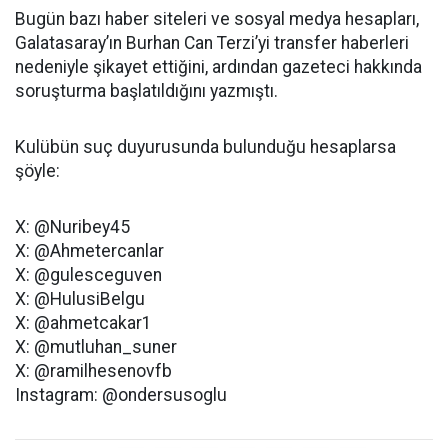
Bugün bazı haber siteleri ve sosyal medya hesapları,
Galatasaray’ın Burhan Can Terzi’yi transfer haberleri
nedeniyle şikayet ettiğini, ardından gazeteci hakkında
soruşturma başlatıldığını yazmıştı.
Kulübün suç duyurusunda bulunduğu hesaplarsa
şöyle:
X: @Nuribey45
X: @Ahmetercanlar
X: @gulesceguven
X: @HulusiBelgu
X: @ahmetcakar1
X: @mutluhan_suner
X: @ramilhesenovfb
Instagram: @ondersusoglu